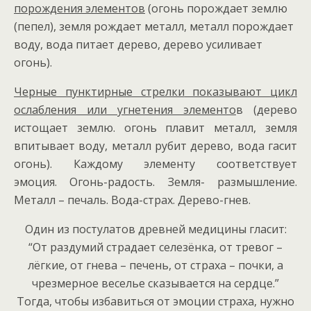
порождения элементов
(огонь порождает землю
(пепел), земля рождает металл, металл порождает
воду, вода питает дерево, дерево усиливает
огонь).
Черные пунктирные стрелки
показывают цикл
ослабления или угнетения элементо
в (дерево
истощает землю. огонь плавит металл, земля
впитывает воду, металл рубит дерево, вода гасит
огонь). Каждому элементу соответствует
эмоция. Огонь-радость. Земля- размышление.
Металл – печаль. Вода-страх. Дерево-гнев.
Один из постулатов древней медицины гласит:
“От раздумий страдает селезёнка, от тревог –
лёгкие, от гнева – печень, от страха – почки, а
чрезмерное веселье сказывается на сердце.”
Тогда, чтобы избавиться от эмоции страха, нужно