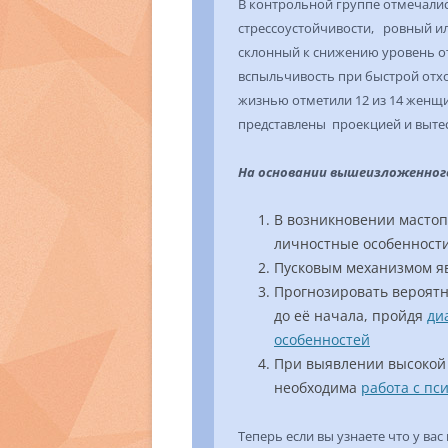
В контрольной группе отмечали
стрессоустойчивости, ровный и
склонный к снижению уровень от
вспыльчивость при быстрой отхо
жизнью отметили 12 из 14 женщи
представлены проекцией и выте
На основании вышеизложенног
В возникновении масто
личностные особенност
Пусковым механизмом яв
Прогнозировать вероятн
до её начала, пройдя
ди
особенностей
При выявлении высокой 
необходима
работа с пс
Теперь если вы узнаете что у ва