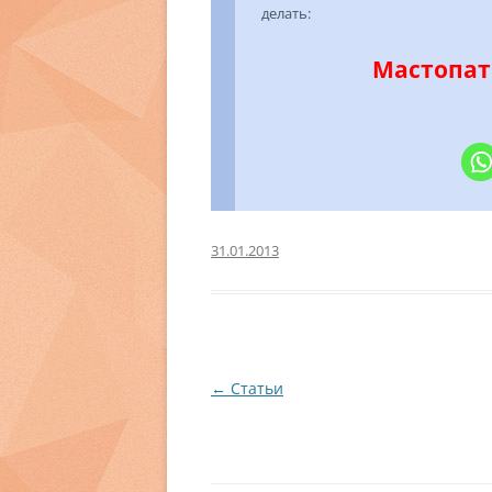
делать:
Мастопат
31.01.2013
Навигация
←
Статьи
по
записям