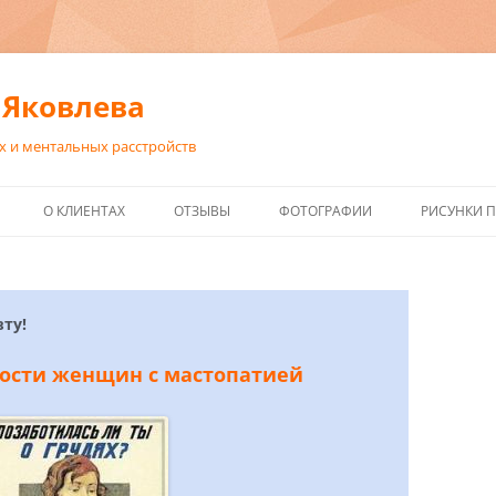
 Яковлева
х и ментальных расстройств
Перейти
к
О КЛИЕНТАХ
ОТЗЫВЫ
ФОТОГРАФИИ
РИСУНКИ 
содержимому
ЕНИЕ
ТИКА.
ДОБАВИТЬ ОТЗЫВ
ТИРОВАНИЕ.
ОТЗЫВЫ (ЧАСТЬ 2)
ТИВНАЯ ТЕРАПИЯ.
ту!
ОТЗЫВЫ УЧАСТНИКОВ
ности женщин с мастопатией