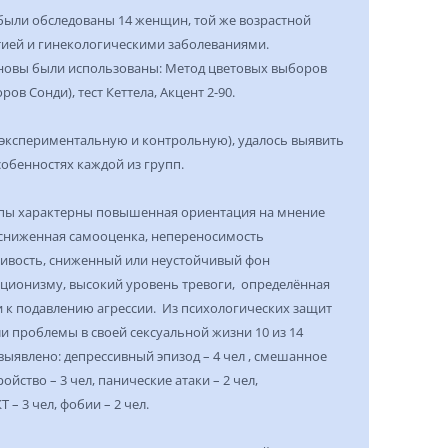
были обследованы 14 женщин, той же возрастной
тией и гинекологическими заболеваниями.
сновы были использованы: Метод цветовых выборов
в Сонди), тест Кеттела, Акцент 2-90.
(экспериментальную и контрольную), удалось выявить
обенностях каждой из групп.
ппы характерны повышенная ориентация на мнение
сниженная самооценка, непереносимость
ивость, сниженный или неустойчивый фон
кционизму, высокий уровень тревоги, определённая
и к подавлению агрессии. Из психологических защит
и проблемы в своей сексуальной жизни 10 из 14
выявлено: депрессивный эпизод – 4 чел , смешанное
йство – 3 чел, панические атаки – 2 чел,
– 3 чел, фобии – 2 чел.