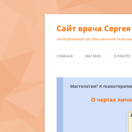
Сайт врача Сергея
интегративная система лечения телесны
ГЛАВНАЯ
ОБО МНЕ
О РАБОТЕ
СПЕЦИАЛИЗАЦИЯ, ПОВЫШ
ДИАГНОС
КВАЛИФИКАЦИИ
КОНСУЛЬ
ИНТЕГРА
Мастопатия? К психотерапев
О чертах лич