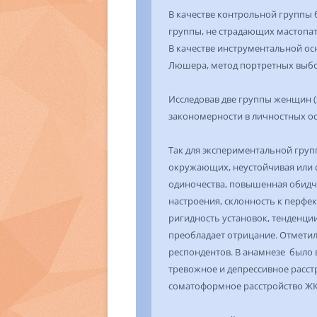
В качестве контрольной группы 
группы, не страдающих мастопа
В качестве инструментальной о
Люшера, метод портретных выборо
Исследовав две группы женщин 
закономерности в личностных ос
Так для экспериментальной гру
окружающих, неустойчивая или 
одиночества, повышенная обидч
настроения, склонность к перфе
ригидность установок, тенденци
преобладает отрицание. Отметил
респондентов. В анамнезе было 
тревожное и депрессивное расстро
соматоформное расстройство ЖКТ 